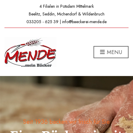
4 Filialen in Potsdam MIttelmark
Beelitz, Seddin, Michendorf & Wildenbruch
033205 - 625 39 | info@baeckerei-mende.de
MENU
Seit 1936 backen wir frisch für Sie